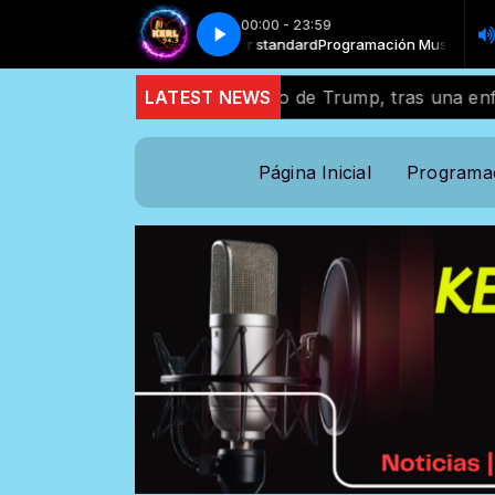
00:00 - 23:59
ramación Musical with Locutor standard
Sabor Latino - Cumbia Colombiana
Sabor Latino - Cumbia Colombian
Programación Musical with Loc
ey Graham, estrecho aliado de Trump, tras una enferme
LATEST NEWS
Página Inicial
Programa