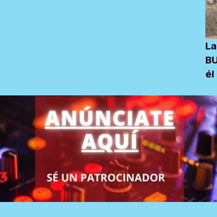
La
BU
él