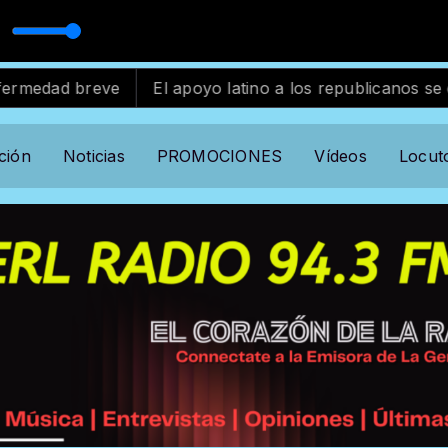
a
utor standard
dad breve
El apoyo latino a los republicanos se desv
ción
Noticias
PROMOCIONES
Vídeos
Locut