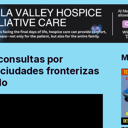
M
onsultas por
 ciudades fronterizas
do