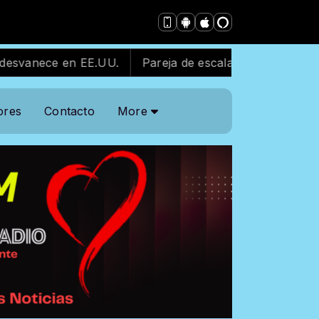
anece en EE.UU.
Pareja de escaladores arrestada tras 
ores
Contacto
More