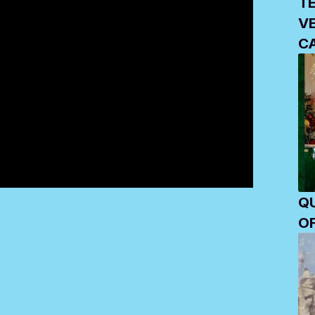
T
V
C
O
QU