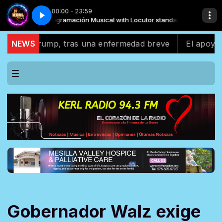
00:00 - 23:59
tandard
Nell Alvarez - Como Borrarla
Programación Musical with Locutor standard
 Trump, tras una enfermedad breve
NEWS
El apoyo latino 
Gobernador Walz exige